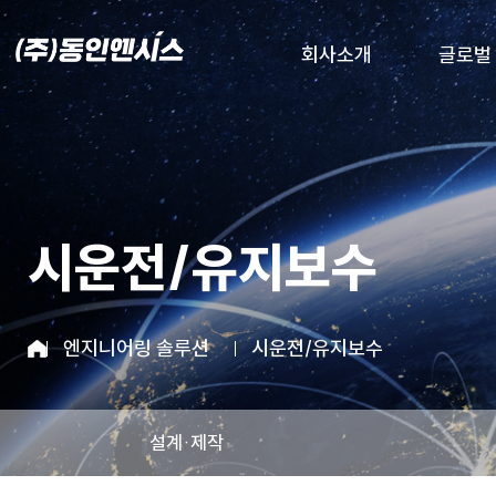
본문 바로가기
회사소개
글로벌
시운전/유지보수
엔지니어링 솔루션
시운전/유지보수
설계·제작