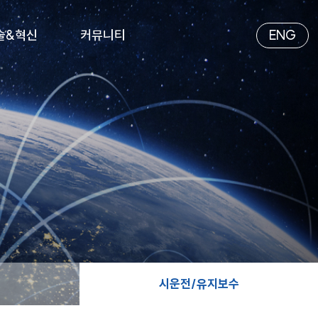
술&혁신
커뮤니티
ENG
시운전/유지보수